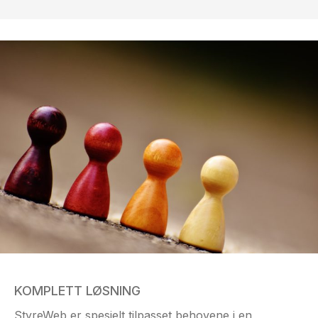
KOMPLETT LØSNING
StyreWeb er spesielt tilpasset behovene i en