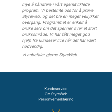
mye å håndtere i vårt egenutviklede
program. Vi bestemte oss for å prøve
Styreweb, og det ble en meget vellykket
overgang. Programmet er enkelt å
bruke selv om det spenner over et stort
bruksområde. Vi har fått meget god
hjelp fra kundeservice når det har vært
nødvendig.
Vi anbefaler gjerne StyreWeb.
Kundeservice
Om StyreWeb
Personvernerklæring