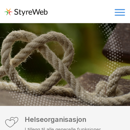
Helseorganisasjon
I tillegg til alle generelle funksjoner